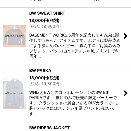
BW SWEAT SHIRT
18,000
円
(税別)
(
税込
:
19,800
円
)
BASEMENT WORKS.6周年を記念してA.W.Aに製
作してもらった アイテムです。ボディは製品染め
による濃いめのネイビー。 真ん中ロゴは染み込み
プリント。バックにはステンシル風プリントで6
周年…
BW PARKA
18,000
円
(税別)
(
税込
:
19,800
円
)
WHIZとBWとのコラボレーションのBW 8th
PARKAです。 当店のみで販売の限定パーカーで
す。 クラシックさの風合いあるOLVカラーです。
胸とバックにはステンシル風プリントがはいり
ま…
BW RIDERS JACKET