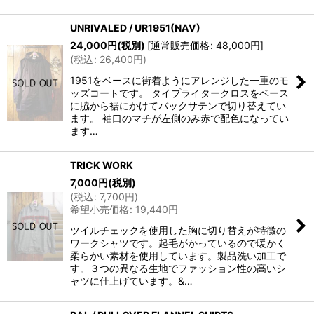
UNRIVALED / UR1951(NAV)
24,000
円
(税別)
[
通常販売価格
:
48,000
円
]
(
税込
:
26,400
円
)
1951をベースに街着ようにアレンジした一重のモ
ッズコートです。 タイプライタークロスをベース
に脇から裾にかけてバックサテンで切り替えてい
ます。 袖口のマチが左側のみ赤で配色になってい
ます…
TRICK WORK
7,000
円
(税別)
(
税込
:
7,700
円
)
希望小売価格
:
19,440
円
ツイルチェックを使用した胸に切り替えが特徴の
ワークシャツです。起毛がかっているので暖かく
柔らかい素材を使用しています。製品洗い加工で
す。３つの異なる生地でファッション性の高いシ
ャツに仕上げています。&…