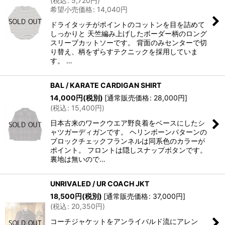
(
税込
:
5,720
円
)
希望小売価格
:
14,040
円
ドライタッチがポイントのコットンを目を詰めて
しっかりと 天竺編み上げしたボーダー柄のロング
スリーブカットソーです。 背面のみセンターで切
り替え、柄をずらすテクニックを採用していま
す。 …
BAL / KARATE CARDIGAN SHIRT
14,000
円
(税別)
[
通常販売価格
:
28,000
円
]
(
税込
:
15,400
円
)
日本古来のワークウエア野良着をベースにしたシ
ャツガーディガンです。 ヘリンボーンパターンの
ブロックチェックフランネルは同系色のカラーが
ポイント。 フロントは隠しスナップボタンです。
裏地は無いので…
UNRIVALED / UR COACH JKT
18,500
円
(税別)
[
通常販売価格
:
37,000
円
]
(
税込
:
20,350
円
)
コーチジャケットをアンライバルド流にアレン