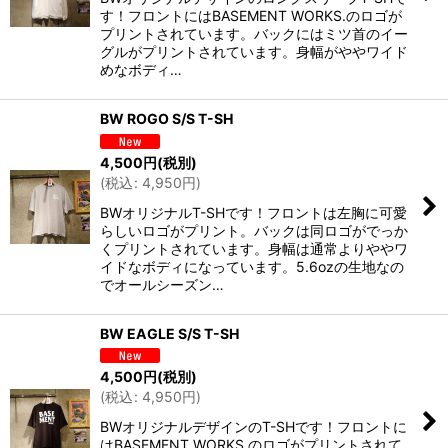
す！フロントにはBASEMENT WORKS.のロゴが
プリントされています。バックにはミツ首のイー
グルがプリントされています。身幅がややワイド
めなボディ…
BW ROGO S/S T-SH
4,500
円
(税別)
(
税込
:
4,950
円
)
BWオリジナルT-SHです！フロントは左胸に可愛
らしいロゴがプリント。バックは同ロゴがでっか
くプリントされています。身幅は通常よりややワ
イドなボディになっています。5.6ozの生地なの
でオールシーズン…
BW EAGLE S/S T-SH
4,500
円
(税別)
(
税込
:
4,950
円
)
BWオリジナルデザインのT-SHです！フロントに
はBASEMENT WORKS.のロゴがプリントされて