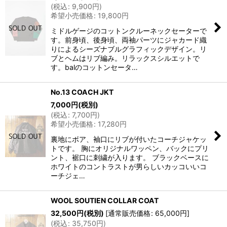
(
税込
:
9,900
円
)
希望小売価格
:
19,800
円
ミドルゲージのコットンクルーネックセーターで
す。前身頃、後身頃、両袖パーツにジャカード織
りによるシーズナブルグラフィックデザイン。リ
ブとヘムはリブ編み。リラックスシルエットで
す。balのコットンセータ…
No.13 COACH JKT
7,000
円
(税別)
(
税込
:
7,700
円
)
希望小売価格
:
17,280
円
裏地にボア、袖口にリブが付いたコーチジャケッ
トです。 胸にオリジナルワッペン、バックにプリ
ント、裾口に刺繍が入ります。 ブラックベースに
ホワイトのコントラストが男らしいカッコいいコ
ーチジェ…
WOOL SOUTIEN COLLAR COAT
32,500
円
(税別)
[
通常販売価格
:
65,000
円
]
(
税込
:
35,750
円
)