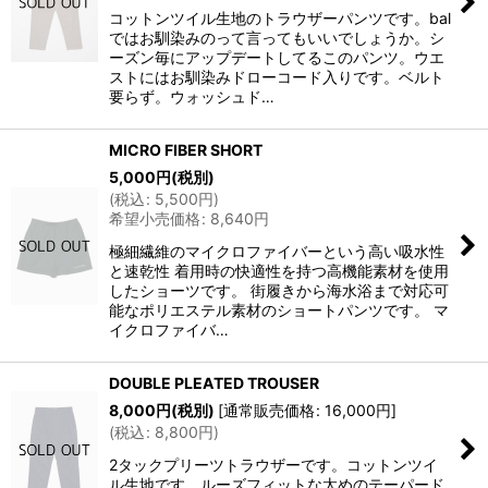
コットンツイル生地のトラウザーパンツです。bal
ではお馴染みのって言ってもいいでしょうか。シ
ーズン毎にアップデートしてるこのパンツ。ウエ
ストにはお馴染みドローコード入りです。ベルト
要らず。ウォッシュド…
MICRO FIBER SHORT
5,000
円
(税別)
(
税込
:
5,500
円
)
希望小売価格
:
8,640
円
極細繊維のマイクロファイバーという高い吸水性
と速乾性 着用時の快適性を持つ高機能素材を使用
したショーツです。 街履きから海水浴まで対応可
能なポリエステル素材のショートパンツです。 マ
イクロファイバ…
DOUBLE PLEATED TROUSER
8,000
円
(税別)
[
通常販売価格
:
16,000
円
]
(
税込
:
8,800
円
)
2タックプリーツトラウザーです。コットンツイ
ル生地です。ルーズフィットな太めのテーパード