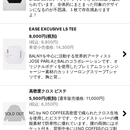
られています。全体的にまとまった印象のデザイ
ンになるのが不思議。１枚で存在感あります
よ！
EASE EXCUSIVE LS TEE
8,000
円
(税別)
(
税込
:
8,800
円
)
希望小売価格
:
14,300
円
BALNYを中心に活動する世界的アーティスト
JOSE PARLAとBALのコラボレーションです。オ
リジナルボディを使用したプレミアムコットンジ
ャージー素材のカットソーロングスリーブTシャ
ツです。胸と背…
高密度クロス ピステ
5,500
円
(税別)
[
通常販売価格
:
11,000
円
]
(
税込
:
6,050
円
)
NC by NO COFFEE高密度で織られたクロス生地
を使用したピステです。ウインドストッパーの機
能素材で防寒性に優れています。腰の両側にはポ
ケット付き。背面中央にはNO COFFEEのロゴ刺