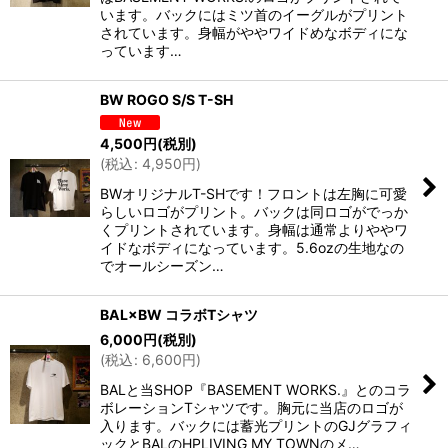
います。バックにはミツ首のイーグルがプリント
されています。身幅がややワイドめなボディにな
っています…
BW ROGO S/S T-SH
4,500
円
(税別)
(
税込
:
4,950
円
)
BWオリジナルT-SHです！フロントは左胸に可愛
らしいロゴがプリント。バックは同ロゴがでっか
くプリントされています。身幅は通常よりややワ
イドなボディになっています。5.6ozの生地なの
でオールシーズン…
BAL×BW コラボTシャツ
6,000
円
(税別)
(
税込
:
6,600
円
)
BALと当SHOP『BASEMENT WORKS.』とのコラ
ボレーションTシャツです。胸元に当店のロゴが
入ります。バックには蓄光プリントのGJグラフィ
ックとBALのHPLIVING MY TOWNのメ…