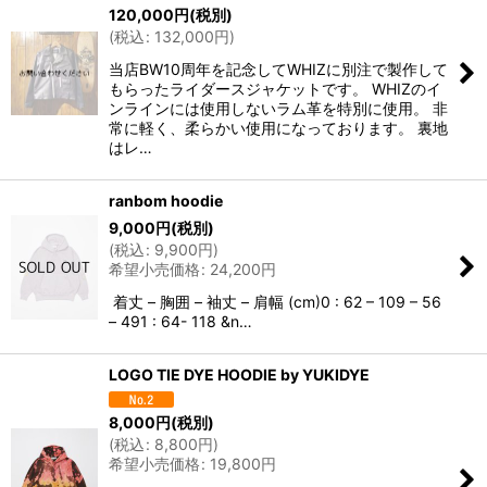
120,000
円
(税別)
(
税込
:
132,000
円
)
当店BW10周年を記念してWHIZに別注で製作して
もらったライダースジャケットです。 WHIZのイ
ンラインには使用しないラム革を特別に使用。 非
常に軽く、柔らかい使用になっております。 裏地
はレ…
ranbom hoodie
9,000
円
(税別)
(
税込
:
9,900
円
)
希望小売価格
:
24,200
円
着丈 – 胸囲 – 袖丈 – 肩幅 (cm)0 : 62 – 109 – 56
– 491 : 64- 118 &n…
LOGO TIE DYE HOODIE by YUKIDYE
8,000
円
(税別)
(
税込
:
8,800
円
)
希望小売価格
:
19,800
円