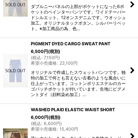
ダブルニーパネルの上部がポケットになった6ポ
ケットのペインターパンツです。ワイドテーパー
ドシルエット。12オンスデニムです。ウオッシュ
加工。オリジナルタックボタン。シルバーリベッ
ト。※加工商品の為、色…
PIGMENT DYED CARGO SWEAT PANT
6,500
円
(税別)
(
税込
:
7,150
円
)
希望小売価格
:
23,100
円
オリジナルで作成したスウェットパンツです。独
特の加工で何とも言えない古着のような風合いに
仕上がっています。コットンポリエステルのカー
ゴパッチポケットが付いています。生地にピグメ
ントダイ（顔料染め加工）…
WASHED PLAID ELASTIC WAIST SHORT
6,000
円
(税別)
(
税込
:
6,600
円
)
希望小売価格
:
15,400
円