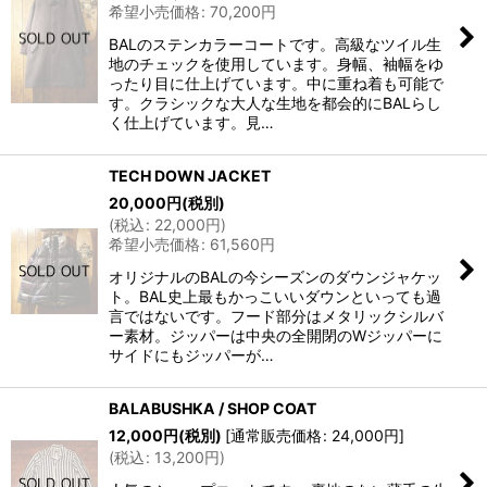
希望小売価格
:
70,200
円
BALのステンカラーコートです。高級なツイル生
地のチェックを使用しています。身幅、袖幅をゆ
ったり目に仕上げています。中に重ね着も可能で
す。クラシックな大人な生地を都会的にBALらし
く仕上げています。見…
TECH DOWN JACKET
20,000
円
(税別)
(
税込
:
22,000
円
)
希望小売価格
:
61,560
円
オリジナルのBALの今シーズンのダウンジャケッ
ト。BAL史上最もかっこいいダウンといっても過
言ではないです。フード部分はメタリックシルバ
ー素材。ジッパーは中央の全開閉のWジッパーに
サイドにもジッパーが…
BALABUSHKA / SHOP COAT
12,000
円
(税別)
[
通常販売価格
:
24,000
円
]
(
税込
:
13,200
円
)