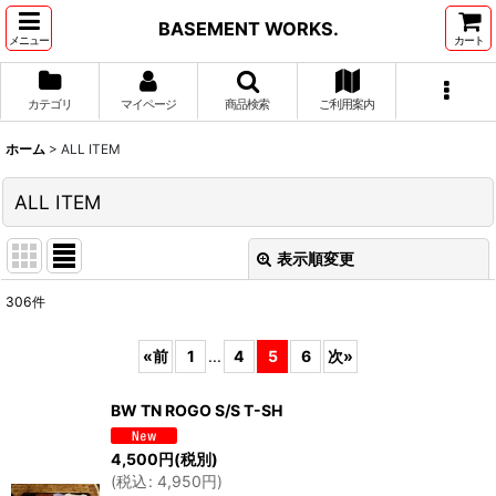
BASEMENT WORKS.
メニュー
カート
カテゴリ
マイページ
商品検索
ご利用案内
ホーム
>
ALL ITEM
ALL ITEM
表示順変更
閉じる
306
件
表示数
:
«
前
1
...
4
5
6
次
»
並び順
:
BW TN ROGO S/S T-SH
絞り込む
4,500
円
(税別)
(
税込
:
4,950
円
)