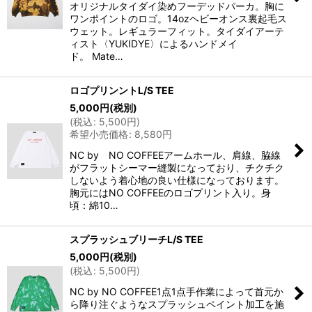
オリジナルタイダイ染めフーデッドパーカ。胸に
ワンポイントのロゴ。14ozヘビーオンス裏起毛ス
ウェット。レギュラーフィット。タイダイアーテ
ィスト〈YUKIDYE〉によるハンドメイ
ド。 Mate…
ロゴプリンントL/S TEE
5,000
円
(税別)
(
税込
:
5,500
円
)
希望小売価格
:
8,580
円
NC by NO COFFEEアームホール、肩線、脇線
がフラットシーマー縫製になっており、チクチク
しないよう着心地の良い仕様になっております。
胸元にはNO COFFEEのロゴプリント入り。身
頃：綿10…
スプラッシュブリーチL/S TEE
5,000
円
(税別)
(
税込
:
5,500
円
)
NC by NO COFFEE1点1点手作業によって首元か
ら降り注ぐようなスプラッシュペイント加工を施