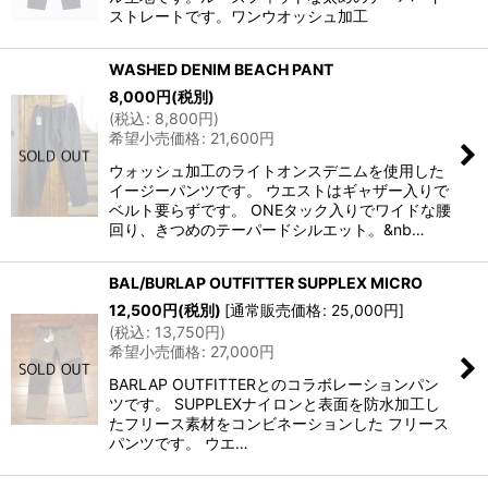
ストレートです。ワンウオッシュ加工
WASHED DENIM BEACH PANT
8,000
円
(税別)
(
税込
:
8,800
円
)
希望小売価格
:
21,600
円
ウォッシュ加工のライトオンスデニムを使用した
イージーパンツです。 ウエストはギャザー入りで
ベルト要らずです。 ONEタック入りでワイドな腰
回り、きつめのテーパードシルエット。&nb…
BAL/BURLAP OUTFITTER SUPPLEX MICRO
12,500
円
(税別)
[
通常販売価格
:
25,000
円
]
(
税込
:
13,750
円
)
希望小売価格
:
27,000
円
BARLAP OUTFITTERとのコラボレーションパン
ツです。 SUPPLEXナイロンと表面を防水加工し
たフリース素材をコンビネーションした フリース
パンツです。 ウエ…