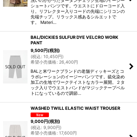
洗いのかかったタータンチェック生地のイージー
ショートパンツです。ウエストにドローコード入
り。リフレクター入りコードの先端にシリコンの
先端チップ。リラックス感あるシルエットで
す。 Materi…
BAL/DICKIES SULFUR DYE VELCRO WORK
PANT
9,500
円
(税別)
(
税込
:
10,450
円
)
希望小売価格
:
26,400
円
BALと米ワークブランドの老舗ディッキーズとコ
ラボレーションのイージーパンツです。硫化染め
加工の生地でワークテイストなカラー展開。２タ
ック入りでウエストバンドがマジックテープベル
トになっているので調節…
WASHED TWILL ELASTIC WAIST TROUSER
9,000
円
(税別)
(
税込
:
9,900
円
)
希望小売価格
:
17,600
円