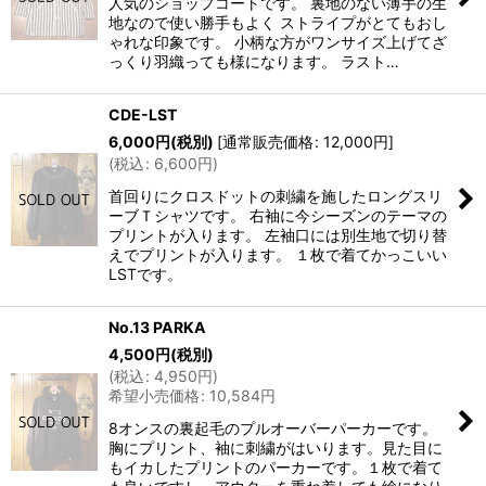
人気のショップコートです。 裏地のない薄手の生
地なので使い勝手もよく ストライプがとてもおし
ゃれな印象です。 小柄な方がワンサイズ上げてざ
っくり羽織っても様になります。 ラスト…
CDE-LST
6,000
円
(税別)
[
通常販売価格
:
12,000
円
]
(
税込
:
6,600
円
)
首回りにクロスドットの刺繍を施したロングスリ
ーブＴシャツです。 右袖に今シーズンのテーマの
プリントが入ります。 左袖口には別生地で切り替
えでプリントが入ります。 １枚で着てかっこいい
LSTです。
No.13 PARKA
4,500
円
(税別)
(
税込
:
4,950
円
)
希望小売価格
:
10,584
円
8オンスの裏起毛のプルオーバーパーカーです。
胸にプリント、袖に刺繍がはいります。見た目に
もイカしたプリントのパーカーです。１枚で着て