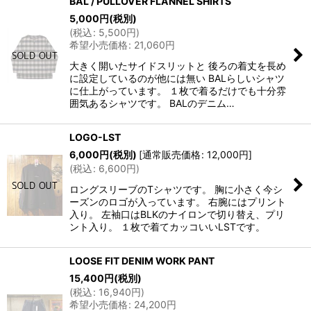
BAL / PULLOVER FLANNEL SHIRTS
5,000
円
(税別)
(
税込
:
5,500
円
)
希望小売価格
:
21,060
円
大きく開いたサイドスリットと 後ろの着丈を長め
に設定しているのが他には無い BALらしいシャツ
に仕上がっています。 １枚で着るだけでも十分雰
囲気あるシャツです。 BALのデニム…
LOGO-LST
6,000
円
(税別)
[
通常販売価格
:
12,000
円
]
(
税込
:
6,600
円
)
ロングスリーブのTシャツです。 胸に小さく今シ
ーズンのロゴが入っています。 右腕にはプリント
入り。 左袖口はBLKのナイロンで切り替え、プリ
ント入り。 １枚で着てカッコいいLSTです。
LOOSE FIT DENIM WORK PANT
15,400
円
(税別)
(
税込
:
16,940
円
)
希望小売価格
:
24,200
円