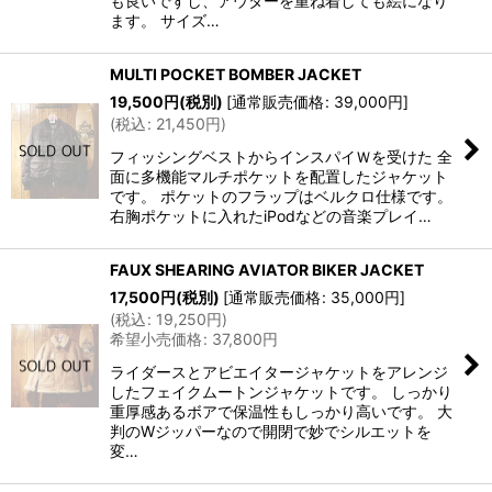
も良いですし、アウターを重ね着しても絵になり
ます。 サイズ…
MULTI POCKET BOMBER JACKET
19,500
円
(税別)
[
通常販売価格
:
39,000
円
]
(
税込
:
21,450
円
)
フィッシングベストからインスパイＷを受けた 全
面に多機能マルチポケットを配置したジャケット
です。 ポケットのフラップはベルクロ仕様です。
右胸ポケットに入れたiPodなどの音楽プレイ…
FAUX SHEARING AVIATOR BIKER JACKET
17,500
円
(税別)
[
通常販売価格
:
35,000
円
]
(
税込
:
19,250
円
)
希望小売価格
:
37,800
円
ライダースとアビエイタージャケットをアレンジ
したフェイクムートンジャケットです。 しっかり
重厚感あるボアで保温性もしっかり高いです。 大
判のWジッパーなので開閉で妙でシルエットを
変…