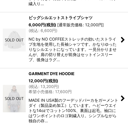
繍入り…
ビッグシルエットストライプシャツ
6,000
円
(税別)
[
通常販売価格
:
12,000
円
]
(
税込
:
6,600
円
)
NC by NO COFFEEストレッチの効いたストライ
プ生地を使用した長袖シャツです。かなりゆった
りなシルエットになっています。一見分かりませ
んが、肩の切り替えが前身はセットインスリー
ブ、後身はラグ…
GARMENT DYE HOODIE
12,000
円
(税別)
(
税込
:
13,200
円
)
希望小売価格
:
17,600
円
MADE IN USA製のフーデッドパーカをガーメント
ダイ（製品染め加工）しています。ヘビーウエイ
トな14ozでコットン100%、裏面は起毛。袖口に
はワンポイントのロゴ刺繍入り。シンプルながら
独自の存…