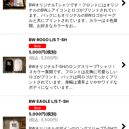
BWオリジナルTシャツです！フロントにはオリジ
ナルのBWふアイコンとロゴがプリントされてい
ます。バックにもオリジナルのBWロゴがイーグ
ルと共にプリントされています。カラーは４色展
開。お好きなカラーをお…
BW ROGO L/S T-SH
5,000
円
(税別)
(
税込
:
5,500
円
)
BWオリジナルT-SHのロングスリーブTシャツ！
３カラー展開です。フロントは左胸に可愛らしい
ロゴがプリント。バックは同ロゴがでっかくプリ
ントされています。身幅は通常よりややワイドな
ボディになっています…
BW EAGLE L/S T-SH
5,000
円
(税別)
(
税込
:
5,500
円
)
BWオリジナルデザインのロングスリーブT-SHで