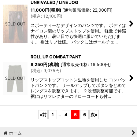
UNRIVALED / LINE JOG
11,000
円
(税別)
[
通常販売価格
:
22,000
円
]
(
税込
:
12,100
円
)
スポーティーなデザインのパンツです。 ボディは
ナイロン製のリップストップを使用。 軽量で伸縮
性があり、暑い日でも快適に履いていただけま
す。 裾はリブ仕様。 バックにはボールチェ…
ROLL UP COMBAT PANT
8,250
円
(税別)
[
通常販売価格
:
16,500
円
]
(
税込
:
9,075
円
)
リップストップコットン生地を使用した コンバッ
トパンツです。 リールアップしてボタンをとめて
レングスを調整できます。 ２段階調整可能です。
裾にはリフレクターのドローコードも付…
«
前
1
...
4
5
6
次
»
ホーム