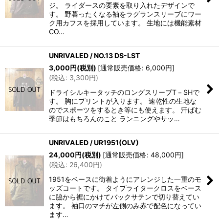
ジ。 ライダースの要素を取り入れたデザインで
す。 野暮ったくなる袖をラグランスリーブにワー
ク用カフスを採用しています。 生地には機能素材
CO…
UNRIVALED / NO.13 DS-LST
3,000
円
(税別)
[
通常販売価格
:
6,000
円
]
(
税込
:
3,300
円
)
ドライシルキータッチのロングスリーブT－SHで
す。 胸にプリントが入ります。 速乾性の生地な
のでスポーツをするとき等にも使えます。 汗ばむ
季節はもちろんのこと ランニングやサッ…
UNRIVALED / UR1951(OLV)
24,000
円
(税別)
[
通常販売価格
:
48,000
円
]
(
税込
:
26,400
円
)
1951をベースに街着ようにアレンジした一重のモ
ッズコートです。 タイプライタークロスをベース
に脇から裾にかけてバックサテンで切り替えてい
ます。 袖口のマチが左側のみ赤で配色になってい
ます…