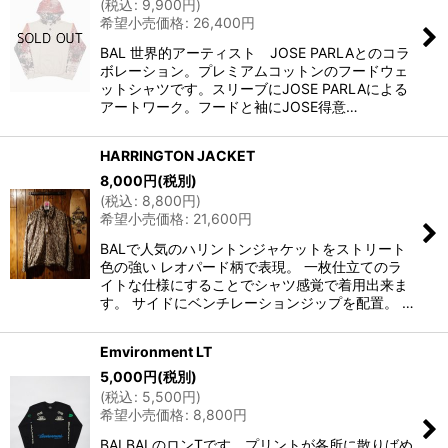
(
税込
:
9,900
円
)
希望小売価格
:
26,400
円
BAL 世界的アーティスト JOSE PARLAとのコラ
ボレーション。プレミアムコットンのフードウェ
ットシャツです。スリーブにJOSE PARLAによる
アートワーク。フードと袖にJOSE得意…
HARRINGTON JACKET
8,000
円
(税別)
(
税込
:
8,800
円
)
希望小売価格
:
21,600
円
BALで人気のハリントンジャケットをストリート
色の強い レオパード柄で表現。 一枚仕立てのラ
イトな仕様にすることでシャツ感覚で着用出来ま
す。 サイドにベンチレーションジップを配置。 …
Emvironment LT
5,000
円
(税別)
(
税込
:
5,500
円
)
希望小売価格
:
8,800
円
BALBALのロンTです。プリントが各所に散りばめ