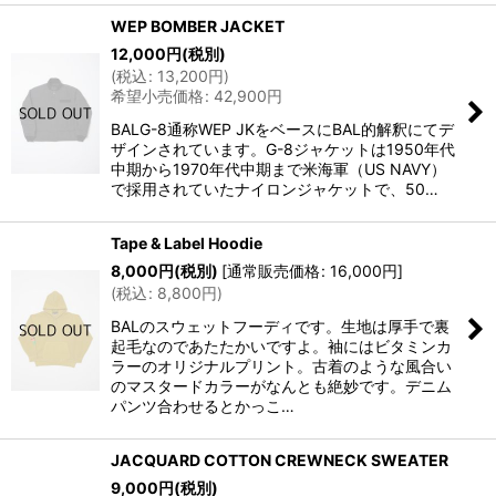
WEP BOMBER JACKET
12,000
円
(税別)
(
税込
:
13,200
円
)
希望小売価格
:
42,900
円
BALG-8通称WEP JKをベースにBAL的解釈にてデ
ザインされています。G-8ジャケットは1950年代
中期から1970年代中期まで米海軍（US NAVY）
で採用されていたナイロンジャケットで、50…
Tape & Label Hoodie
8,000
円
(税別)
[
通常販売価格
:
16,000
円
]
(
税込
:
8,800
円
)
BALのスウェットフーディです。生地は厚手で裏
起毛なのであたたかいですよ。袖にはビタミンカ
ラーのオリジナルプリント。古着のような風合い
のマスタードカラーがなんとも絶妙です。デニム
パンツ合わせるとかっこ…
JACQUARD COTTON CREWNECK SWEATER
9,000
円
(税別)