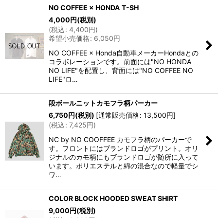
NO COFFEE × HONDA T-SH
4,000
円
(税別)
(
税込
:
4,400
円
)
希望小売価格
:
6,050
円
NO COFFEE × Honda⁡自動車メーカーHondaとの
コラボレーションです。前面には"NO HONDA
NO LIFE"を配置し、背面には"NO COFFEE NO
LIFE"ロ…
段ボールニットカモフラ柄パーカー
6,750
円
(税別)
[
通常販売価格
:
13,500
円
]
(
税込
:
7,425
円
)
NC by NO COOFFEE カモフラ柄のパーカーで
す。フロントにはブランドロゴがプリント。オリ
ジナルのカモ柄にもブランドロゴが随所に入って
います。ポリエステルと綿の混合なので軽量でシ
ワ…
COLOR BLOCK HOODED SWEAT SHIRT
9,000
円
(税別)