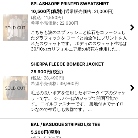
SPLASH&ORE PRINTED SWEATSHIRT
10,500
円
(税別)
[
通常販売価格
:
21,000
円
]
(
税込
:
11,550
円
)
希望小売価格
:
22,680
円
こちらも波のスプラッシュと鉱石をコラージュし
たグラフィックを フードと袖全体にプリントを入
れたスウェットです。 ボディのスウェット生地は
30/10のカリフォルニア産の綿花を使用した…
SHERPA FLEECE BOMBER JACKET
25,900
円
(税別)
(
税込
:
28,490
円
)
希望小売価格
:
39,960
円
毛足の長いボアを使用したボマータイプのジャケ
ットです。 ジッパーはWジップで開閉可能で
す。 コイルファスナーです。 裏地付きでナイロ
ンなので袖通しも抜群です。 …
BAL / BASUQUE STRIPED L/S TEE
5,200
円
(税別)