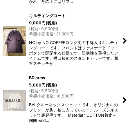
かれ、その上にはリフ…
キルティングコート
9,000
円
(税別)
(
税込
:
9,900
円
)
希望小売価格
:
31,900
円
NC by NO COFFEEロング丈の中綿入りキルティ
ングコートです。フロントはファスナーとドット
ボタンで開閉する仕様です。防寒性を重視したア
イテムです。襟は短めのスタンドカラーです。瓢
箪ステッチが…
BD crew
5,000
円
(税別)
(
税込
:
5,500
円
)
希望小売価格
:
16,500
円
BALクルーネックスウェットです。オリジナルの
プリントが胸、袖に入っています。ルーズシルエ
ットで裏起毛です。 Material : COTTON着丈 –
胸囲 &nd…