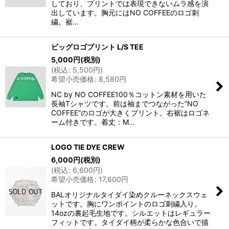
しており、プリントでは表現できないムラ感を演
出しています。胸元にはNO COFFEEのロゴ刺
繍。裾…
ビッグロゴプリント L/S TEE
5,000
円
(税別)
(
税込
:
5,500
円
)
希望小売価格
:
8,580
円
NC by NO COFFEE100％コットン素材を用いた
長袖Tシャツです。前は袖までつながった”NO
COFFEE”のロゴが大きくプリント。右裾はロゴネ
ーム付きです。着丈：M…
LOGO TIE DYE CREW
6,000
円
(税別)
(
税込
:
6,600
円
)
希望小売価格
:
17,600
円
BALオリジナルタイダイ染めクルーネックスウェ
ットです。胸にワンポイントのロゴ刺繍入り。
14ozの裏起毛生地です。シルエットはレギュラー
フィットです。タイダイ柄が柔らかな色合いで描