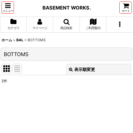
BASEMENT WORKS.
メニュー
カート
カテゴリ
マイページ
商品検索
ご利用案内
ホーム
>
BAL
>
BOTTOMS
BOTTOMS
表示順変更
閉じる
2
件
表示数
:
並び順
:
絞り込む