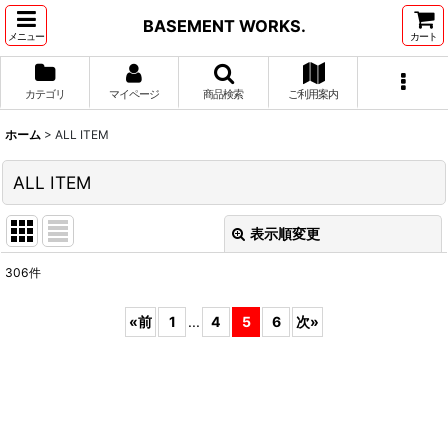
BASEMENT WORKS.
メニュー
カート
カテゴリ
マイページ
商品検索
ご利用案内
ホーム
>
ALL ITEM
ALL ITEM
表示順変更
閉じる
306
件
表示数
:
«
前
1
...
4
5
6
次
»
並び順
:
絞り込む