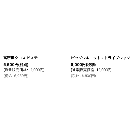
高密度クロス ピステ
ビッグシルエットストライプシャツ
5,500
円
(税別)
6,000
円
(税別)
[
通常販売価格
:
11,000
円
]
[
通常販売価格
:
12,000
円
]
(
税込
:
6,050
円
)
(
税込
:
6,600
円
)