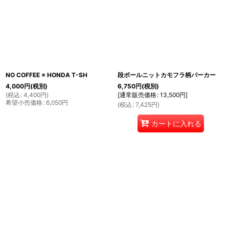
NO COFFEE × HONDA T-SH
段ボールニットカモフラ柄パーカー
4,000
円
(税別)
6,750
円
(税別)
(
税込
:
4,400
円
)
[
通常販売価格
:
13,500
円
]
希望小売価格
:
6,050
円
(
税込
:
7,425
円
)
カートに入れる