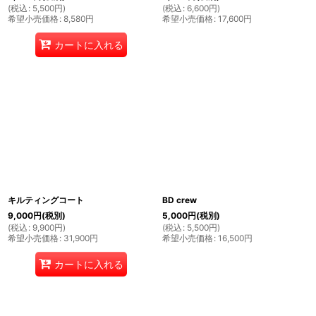
(
税込
:
5,500
円
)
(
税込
:
6,600
円
)
希望小売価格
:
8,580
円
希望小売価格
:
17,600
円
カートに入れる
キルティングコート
BD crew
9,000
円
(税別)
5,000
円
(税別)
(
税込
:
9,900
円
)
(
税込
:
5,500
円
)
希望小売価格
:
31,900
円
希望小売価格
:
16,500
円
カートに入れる