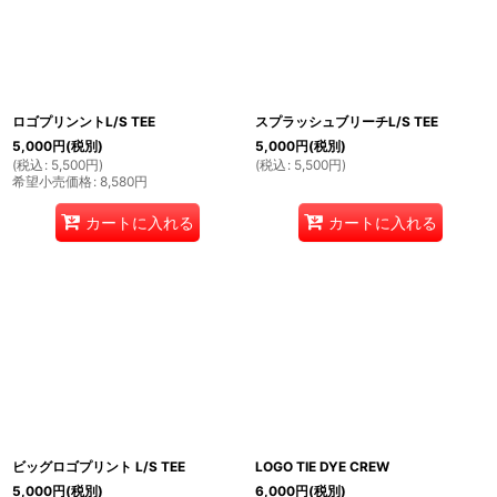
ロゴプリンントL/S TEE
スプラッシュブリーチL/S TEE
5,000
円
(税別)
5,000
円
(税別)
(
税込
:
5,500
円
)
(
税込
:
5,500
円
)
希望小売価格
:
8,580
円
カートに入れる
カートに入れる
ビッグロゴプリント L/S TEE
LOGO TIE DYE CREW
5,000
円
(税別)
6,000
円
(税別)