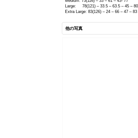
Medium: 73(116) – 33 – 61 – 43- 77
Large:
78(121) – 33.5 – 63.5 – 45 – 80
Extra Large: 83(126) – 24 – 66 – 47 – 83
他の写真