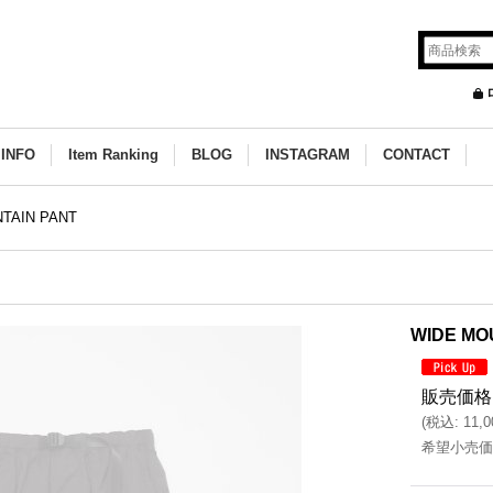
INFO
Item Ranking
BLOG
INSTAGRAM
CONTACT
TAIN PANT
WIDE MO
販売価格
(
税込
:
11,
希望小売価